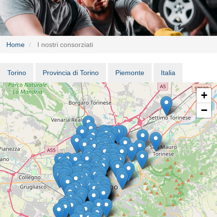
Home
I nostri consorziati
Torino
Provincia di Torino
Piemonte
Italia
Menu
Mappa
+
−