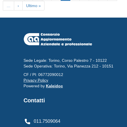
pagina
precedente
attuale
…
Pagina
›
Ultima
Ultimo »
successiva
pagina
Sede Legale: Torino, Corso Palestro 7 - 10122
Sede Operativa: Torino, Via Pianezza 212 - 10151
CF / PI: 06772090012
Privacy Policy
Powered by
Kaleidoc
Contatti
011.7509064