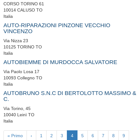
CORSO TORINO 61
10014
CALUSO
TO
Italia
AUTO-RIPARAZIONI PINZONE VECCHIO
VINCENZO
Via Nizza 23
10125
TORINO
TO
Italia
AUTOBIEMME DI MURDOCCA SALVATORE
Via Paolo Losa 17
10093
Collegno
TO
Italia
AUTOBRUNO S.N.C DI BERTOLOTTO MASSIMO &
C.
Via Torino, 45
10040
Leinì
TO
Italia
Paginazione
Prima
« Primo
Pagina
‹
Page
1
Page
2
Page
3
Pagina
4
Page
5
Page
6
Page
7
Page
8
Page
9