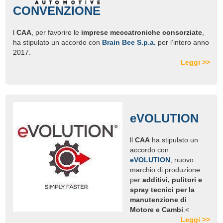
CONVENZIONE
l
CAA
, per favorire le
imprese meccatroniche consorziate
,
ha stipulato un accordo con
Brain Bee S.p.a.
per l’intero anno
2017.
Leggi >>
eVOLUTION
ll
CAA
ha stipulato un
accordo con
eVOLUTION
, nuovo
marchio di produzione
per
additivi, pulitori e
spray tecnici per la
manutenzione di
Motore e Cambi
.<
Leggi >>