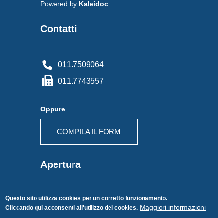
Powered by
Kaleidoc
Contatti
011.7509064
011.7743557
Oppure
COMPILA IL FORM
Apertura
Questo sito utilizza cookies per un corretto funzionamento.
Lunedì - Venerdì
VUOI RESTARE IN CONTATTO
Maggiori informazioni
Cliccando qui acconsenti all'utilizzo dei cookies.
Orari: 9.00-13.00 e 14.00-18.30
CON NOI? INIZIA DA QUI!