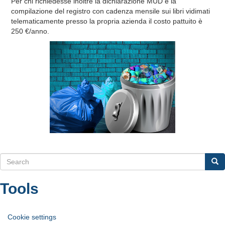
Per chi richiedesse inoltre la dichiarazione MUD e la
compilazione del registro con cadenza mensile sui libri vidimati
telematicamente presso la propria azienda il costo pattuito è
250 €/anno.
Search
Sea
Search
Tools
Cookie settings