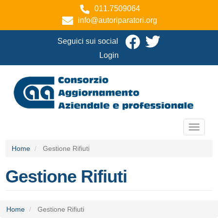
Salta
011.7509064
al
info@autoriparatori.org
contenuto
principale
Seguici sui social
User
Login
account
menu
Toggle
navigat
Home
Gestione Rifiuti
Gestione Rifiuti
Home
Gestione Rifiuti