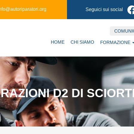
nfo@autoriparatori.org
Seguici sui social
COMUNI
Secondary
Main
HOME
CHI SIAMO
FORMAZIONE
navigation
navigation
RAZIONI D2 DI SCIORT