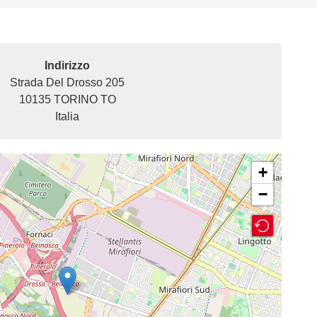
Indirizzo
Strada Del Drosso 205
10135
TORINO
TO
Italia
+
−