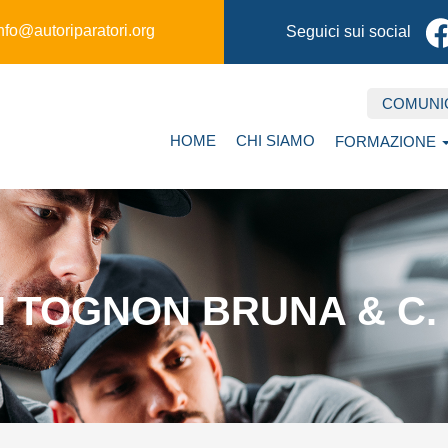
nfo@autoriparatori.org
Seguici sui social
COMUNI
Secondary
Main
HOME
CHI SIAMO
FORMAZIONE
navigation
navigation
DI TOGNON BRUNA & C. 