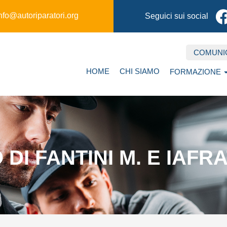
nfo@autoriparatori.org
Seguici sui social
COMUNI
Secondary
Main
HOME
CHI SIAMO
FORMAZIONE
navigation
navigation
I FANTINI M. E IAFRAT