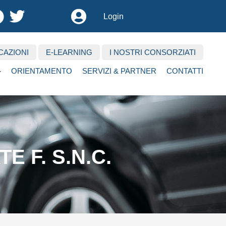
User
Login
account
menu
CAZIONI
E-LEARNING
I NOSTRI CONSORZIATI
ORIENTAMENTO
SERVIZI & PARTNER
CONTATTI
E F. S.N.C.