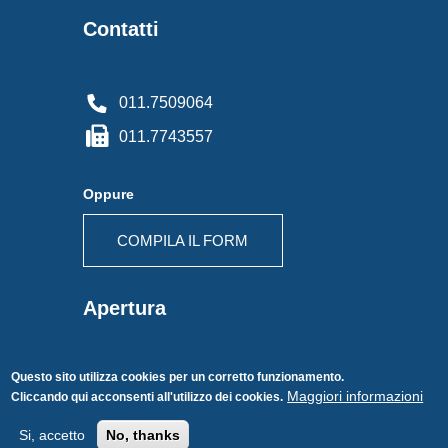
Contatti
011.7509064
011.7743557
Oppure
COMPILA IL FORM
Apertura
Questo sito utilizza cookies per un corretto funzionamento.
Lunedì - Venerdì
VUOI RESTARE IN CONTATTO
Maggiori informazioni
Cliccando qui acconsenti all'utilizzo dei cookies.
Orari: 9.00-13.00 e 14.00-18.30
CON NOI? INIZIA DA QUI!
Si, accetto
No, thanks