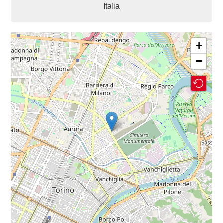
Italia
+
−