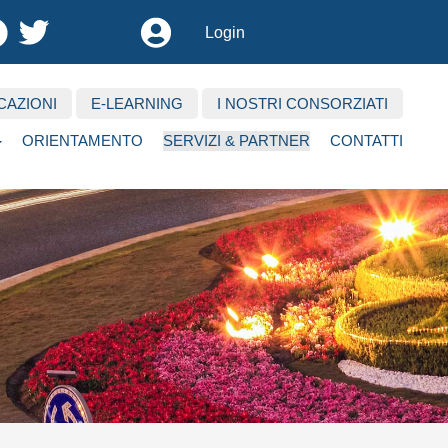
User
Login
account
menu
CAZIONI
E-LEARNING
I NOSTRI CONSORZIATI
ORIENTAMENTO
SERVIZI & PARTNER
CONTATTI